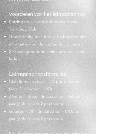
Voordelen van het lidmaatschap
Korting op alle optredens van Honky
Tonk Jazz Club
Gratis Honky Tonk Info in de bus met alle
informatie over de komende concerten
Seizoensgebonden kleine attenties voor
leden
Lidmaatschapsformules
Club lidmaatschap – €25 per persoon
(voor 2 personen - €40)​​
Zilveren - Steunlidmaatschap – €65 per
jaar (geldig voor 2 personen)
Gouden - VIP lidmaatschap – €100 per
jaar (geldig voor 2 personen)
De lidgelden dragen bij aan de verloning