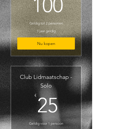
100€
100
Geldig tot 2 personen
1 jaar geldig
Nu kopen
Club Lidmaatschap -
Solo
25€
€
25
Geldig voor 1 persoon