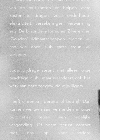
van de muzikanten en helpen vaste
kosten te dragen, zoals onderhoud,
elektriciteit, verzekeringen, verwarming
enz. De bijzondere formules ‘Zilveren’ en
‘Gouden’ lidmaatschappen bieden wij
aan wie onze club extra steun wil
verlenen.
​Jouw bijdrage steunt niet alleen onze
prachtige club, maar waardeert ook het
werk van onze toegewijde vrijwilligers.
Heeft u een vrij beroep of bedrijf? Dan
kunnen we uw naam vermelden in onze
publicaties tegen een redelijke
vergoeding. Of neem gerust contact
met ons op voor andere