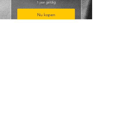
1 jaar geldig
Nu kopen
Club Lidmaatschap -
Duo
40€
€
40
Geldig voor 2 personen
1 jaar geldig
Nu kopen