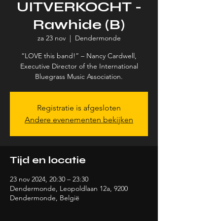
UITVERKOCHT -
Rawhide (B)
za 23 nov
  |  
Dendermonde
“LOVE this band!” – Nancy Cardwell,
Executive Director of the International
Bluegrass Music Association.
Registratie is afgesloten
Andere evenementen bekijken
Tijd en locatie
23 nov 2024, 20:30 – 23:30
Dendermonde, Leopoldlaan 12a, 9200
Dendermonde, België