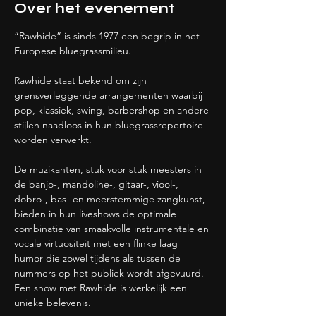
Over het evenement
“Rawhide” is sinds 1977 een begrip in het 
Europese bluegrassmilieu.
Rawhide staat bekend om zijn 
grensverleggende arrangementen waarbij 
pop, klassiek, swing, barbershop en andere 
stijlen naadloos in hun bluegrassrepertoire 
worden verwerkt. 
De muzikanten, stuk voor stuk meesters in 
de banjo-, mandoline-, gitaar-, viool-, 
dobro-, bas- en meerstemmige zangkunst, 
bieden in hun liveshows de optimale 
combinatie van smaakvolle instrumentale en 
vocale virtuositeit met een flinke laag 
humor die zowel tijdens als tussen de 
nummers op het publiek wordt afgevuurd. 
Een show met Rawhide is werkelijk een 
unieke belevenis.