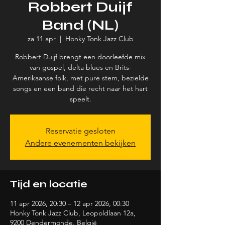
Robbert Duijf
Band (NL)
za 11 apr
  |  
Honky Tonk Jazz Club
Robbert Duijf brengt een doorleefde mix
van gospel, delta blues en Brits-
Amerikaanse folk, met pure stem, bezielde
songs en een band die recht naar het hart
speelt.
Reservatie gesloten
Andere evenementen bekijken
Tijd en locatie
11 apr 2026, 20:30 – 12 apr 2026, 00:30
Honky Tonk Jazz Club, Leopoldlaan 12a,
9200 Dendermonde, België