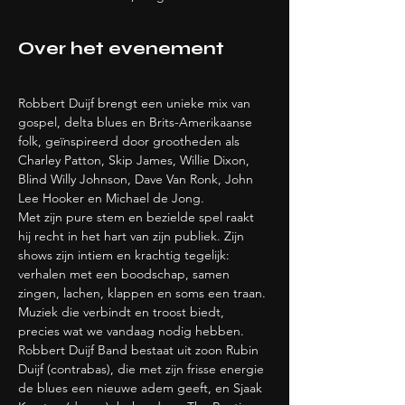
Over het evenement
Robbert Duijf brengt een unieke mix van 
gospel, delta blues en Brits-Amerikaanse 
folk, geïnspireerd door grootheden als 
Charley Patton, Skip James, Willie Dixon, 
Blind Willy Johnson, Dave Van Ronk, John 
Lee Hooker en Michael de Jong.
Met zijn pure stem en bezielde spel raakt 
hij recht in het hart van zijn publiek. Zijn 
shows zijn intiem en krachtig tegelijk: 
verhalen met een boodschap, samen 
zingen, lachen, klappen en soms een traan. 
Muziek die verbindt en troost biedt, 
precies wat we vandaag nodig hebben.
Robbert Duijf Band bestaat uit zoon Rubin 
Duijf (contrabas), die met zijn frisse energie 
de blues een nieuwe adem geeft, en Sjaak 