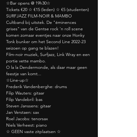
☆Bar opens @ 19h30☆
Tickets €20 ☆ €15 (leden) ☆ €5 (studenten)
SURFJAZZ FILM-NOIR & MAMBO 
Cultband bij uitstek. De "éminences 
grises" van de Gentse rock 'n roll scene 
komen zomaar eventjes naar onze Honky 
Tonk bunker om het Second Line 2022-23 
seizoen op gang te blazen!
Film-noir muziek, Surfjazz, Link Wray en een 
portie vette mambo. 
O la la Dendermonde, als daar maar geen 
feestje van komt...
☆Line-up☆
Frederik Vandenberghe: drums 
Filip Wauters: gitaar 
Filip Vandebril: bas
Steven Janssens: gitaar
Jan Verstaen: sax 
Roel Jacobs: tenorsax
Niels Verheest: piano
☆ GEEN vaste zitplaatsen ☆