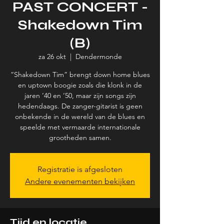
PAST CONCERT -
Shakedown Tim
(B)
za 26 okt
  |  
Dendermonde
“Shakedown Tim” brengt down home blues
en uptown boogie zoals die klonk in de
jaren ’40 en ‘50, maar zijn songs zijn
hedendaags. De zanger-gitarist is geen
onbekende in de wereld van de blues en
speelde met vermaarde internationale
grootheden samen.
Registratie is afgesloten
Andere evenementen bekijken
Tijd en locatie