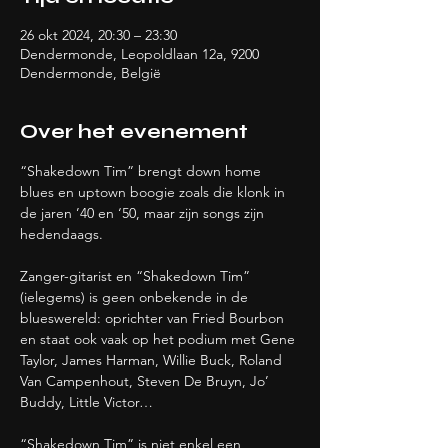
26 okt 2024, 20:30 – 23:30
Dendermonde, Leopoldlaan 12a, 9200
Dendermonde, België
Over het evenement
“Shakedown Tim” brengt down home 
blues en uptown boogie zoals die klonk in 
de jaren ’40 en ‘50, maar zijn songs zijn 
hedendaags.
Zanger-gitarist en “Shakedown Tim” 
(ielegems) is geen onbekende in de 
blueswereld: oprichter van Fried Bourbon 
en staat ook vaak op het podium met Gene 
Taylor, James Harman, Willie Buck, Roland 
Van Campenhout, Steven De Bruyn, Jo’ 
Buddy, Little Victor…
“Shakedown Tim” is niet enkel een 