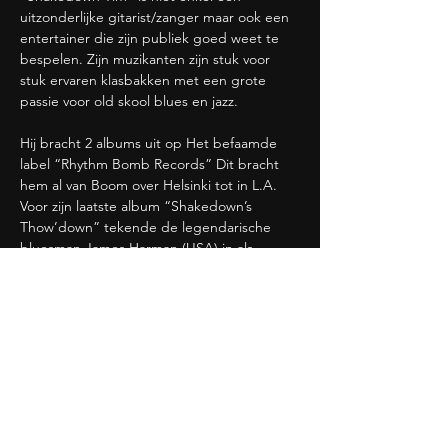
uitzonderlijke gitarist/zanger maar ook een 
entertainer die zijn publiek goed weet te 
bespelen. Zijn muzikanten zijn stuk voor 
stuk ervaren klasbakken met een grote 
passie voor old skool blues en jazz.
Hij bracht 2 albums uit op Het befaamde 
label “Rhythm Bomb Records” Dit bracht 
hem al van Boom over Helsinki tot in L.A.
Voor zijn laatste album “Shakedown’s 
Thow’down” tekende de legendarische 
bluesman James Harman (USA) in als 
producer.
Het geluid van een vintage fat body gitaar, 
een piano, een strakke rhythm sectie én 
een bezielde zanger geeft een mix van low 
down blues, happy blues, wilde Memphis 
boogie, swing jazz, juke joint stomp met 
hier en daar een gospel.
Deze band mikt op je heupen én op je ziel!