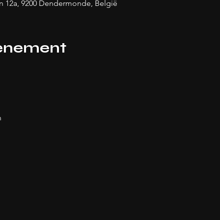
 12a, 9200 Dendermonde, België
venement
n