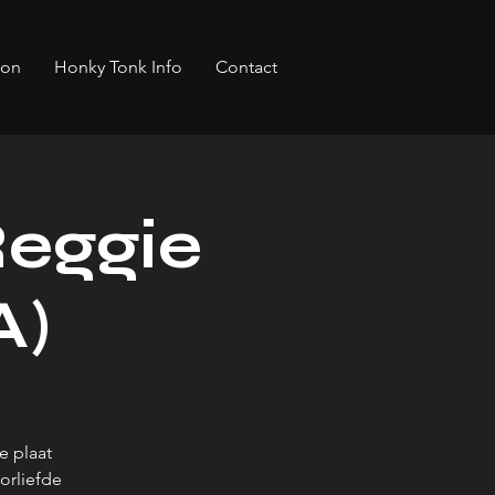
bon
Honky Tonk Info
Contact
eggie
A)
e plaat
oorliefde