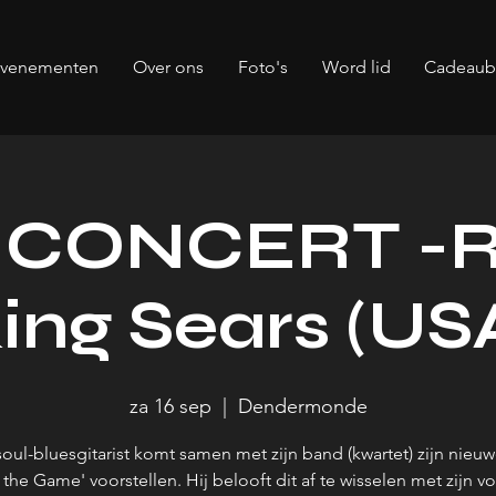
evenementen
Over ons
Foto's
Word lid
Cadeau
 CONCERT -R
ing Sears (US
za 16 sep
  |  
Dendermonde
oul-bluesgitarist komt samen met zijn band (kwartet) zijn nieuw
 the Game' voorstellen. Hij belooft dit af te wisselen met zijn v