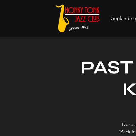
Geplande 
PAST
K
Deze s
'Back in