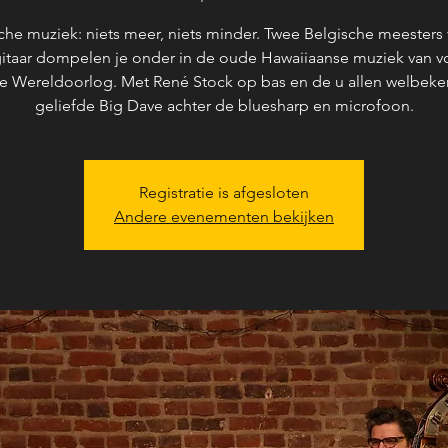
he muziek: niets meer, niets minder. Twee Belgische meesters
gitaar dompelen je onder in de oude Hawaiiaanse muziek van v
 Wereldoorlog. Met René Stock op bas en de u allen welbek
geliefde Big Dave achter de bluesharp en microfoon.
Registratie is afgesloten
Andere evenementen bekijken