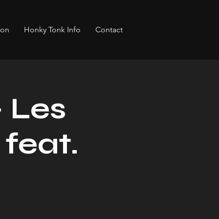
bon
Honky Tonk Info
Contact
 Les
feat.