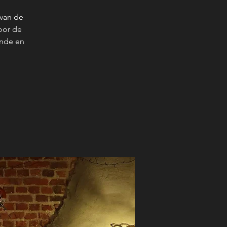
 van de
oor de
ende en