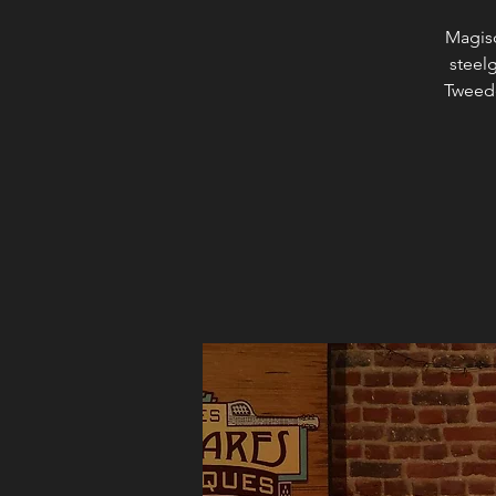
Magisc
steel
Tweede