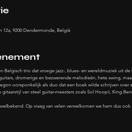
ie
 12a, 9200 Dendermonde, België
venement
n Belgisch trio dat vroege jazz-, blues- en wereldmuziek uit de 
guitars, dromerige en bezwerende melodieën, hete swing, maa
egon oorsponkelijk als duo dat een ​​boek wilde schrijven over st
gitaarstijl van steel guitar-meesters zoals Sol Hoopii, King B
en welbekend. Op vraag van velen verwelkomen we hem dus ook 