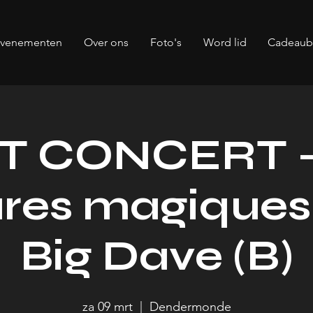
evenementen
Over ons
Foto's
Word lid
Cadeau
T CONCERT -
ares magiques 
Big Dave (B)
za 09 mrt
  |  
Dendermonde