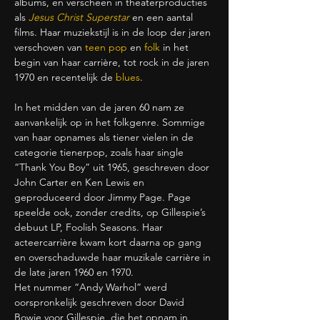
albums, en verscheen in theaterproducties 
als 
Jesus Christ Superstar
 en een aantal 
films. Haar muziekstijl is in de loop der jaren 
verschoven van 
teen pop
 en 
folk
 in het 
begin van haar carrière, tot rock in de jaren 
1970 en recentelijk de 
blues
.
In het midden van de jaren 60 nam ze 
aanvankelijk op in het folkgenre. Sommige 
van haar opnames als tiener vielen in de 
categorie tienerpop, zoals haar single 
“Thank You Boy” uit 1965, geschreven door 
John Carter en Ken Lewis en 
geproduceerd door Jimmy Page. Page 
speelde ook, zonder credits, op Gillespie’s 
debuut LP, Foolish Seasons. Haar 
acteercarrière kwam kort daarna op gang 
en overschaduwde haar muzikale carrière in 
de late jaren 1960 en 1970.
Het nummer “Andy Warhol” werd 
oorspronkelijk geschreven door David 
Bowie voor Gillespie, die het opnam in 