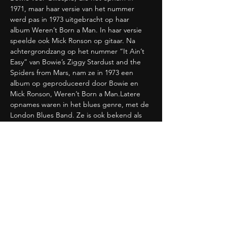
1971, maar haar versie van het nummer 
werd pas in 1973 uitgebracht op haar 
album Weren’t Born a Man. In haar versie 
speelde ook Mick Ronson op gitaar. Na 
achtergrondzang op het nummer “It Ain’t 
Easy” van Bowie’s Ziggy Stardust and the 
Spiders from Mars, nam ze in 1973 een 
album op geproduceerd door Bowie en 
Mick Ronson, Weren’t Born a Man.Latere 
opnames waren in het blues genre, met de 
London Blues Band. Ze is ook bekend als 
de originele Maria Magdalena in de eerste 
Londense productie van Andrew Lloyd 
Webber en Tim Rice’s Jesus Christ 
Superstar, die in 1972 in première ging in 
het Palace Theatre. Ze verscheen ook op 
het album Original London Cast. Tijdens de 
jaren 1980 was Gillespie lid van de 
Oostenrijkse Mojo Blues Band.
De voorbije decennia (tot nu) heeft ze zicht 
volledig toegelegd op de blues, veelal 