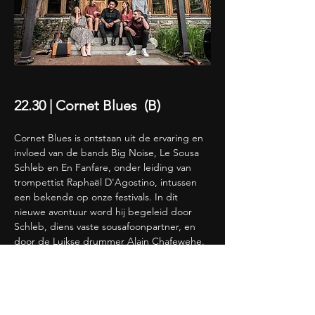
22.30 | Cornet Blues  (B)
Cornet Blues is ontstaan ​​uit de ervaring en 
invloed van de bands Big Noise, Le Sousa 
Schleb en En Fanfare, onder leiding van 
trompettist Raphaël D'Agostino, intussen 
een bekende op onze festivals. In dit 
nieuwe avontuur word hij begeleid door 
Schleb, diens vaste sousafoonpartner, en 
door de Luikse drummer Alain Chafewehe.