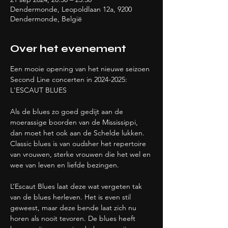
Dendermonde, Leopoldlaan 12a, 9200
Dendermonde, België
Over het evenement
Een mooie opening van het nieuwe seizoen 
Second Line concerten in 2024-2025: 
L'ESCAUT BLUES
Als de blues zo goed gedijt aan de 
moerassige boorden van de Mississippi, 
dan moet het ook aan de Schelde lukken. 
Classic blues is van oudsher het repertoire 
van vrouwen, sterke vrouwen die het wel en 
wee van leven en liefde bezingen.
L’Escaut Blues laat deze wat vergeten tak 
van de blues herleven. Het is even stil 
geweest, maar deze bende laat zich nu 
horen als nooit tevoren. De blues heeft 