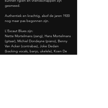
kunnen rijpen en vriendschappen zijn 
gesmeed.
Authentiek en krachtig, alsof de jaren 1920 
nog maar pas begonnen zijn.
L'Escaut Blues zijn: 
Nette Mortelmans (zang), Hans Mortelmans 
(gitaar), Michiel Dondeyne (piano), Benny 
Van Acker (contrabas), Joke Dedain 
(backing vocals, banjo, ukelele), Koen De 
Cauter (sopraansaxofoon, klarinet) en  Djalt 
Baculalay (trompet)
Deel dit evenement