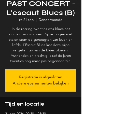
PAST CONCERT -
L'escaut Blues (B)
za 21 sep
  |  
Dendermonde
In de roaring twenties was blues het
domein van vrouwen. Zij bezongen met
stalen stem de geneugten van leven en
liefde. L’Escaut Blues laat deze bijna
vergeten tak van de blues bloeien.
Authentiek en krachtig, alsof de jaren
twenties nog maar pas begonnen zijn.
Registratie is afgesloten
Andere evenementen bekijken
Tijd en locatie
21 sep 2024, 20:30 – 23:30