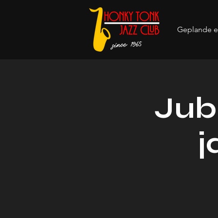
Geplande 
Jub
j