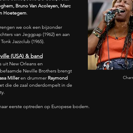
teghem, Bruno Van Acoleyen, Marc 
an Hoetegem
. 
brengen we ook een bijzonder 
chters van Jeggpap (1962) en aan 
 Tonk Jazzclub (1965).
ille (USA) & band
 uit New Orleans en 
befaamde Neville Brothers brengt 
Charm
sa Miller
 en drummer 
Raymond 
set die de zaal onderdompelt in de 
ty.
jd haar eerste optreden op Europese bodem.