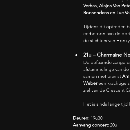
Verhas, Alajos Van Pe
Roosendans en Luc V
Tijdens dit optreden 
eerbetoon aan de opri
de stichters van Honky
21u – Charmaine Nev
De befaamde zangeres
afstammelinge van de 
samen met pianist 
Ama
Weber
 een krachtige 
ziel van de Crescent Ci
Het is sinds lange ti
Deuren: 
19u30
Aanvang concert: 
20u