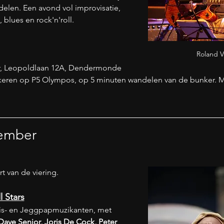
len. Een avond vol improvisatie, 
 blues en rock'n'roll.
Roland 
r, Leopoldlaan 12A, Dendermonde
arkeren op P5 Olympos, op 5 minuten wandelen van de bunker. Me
vember
t van de viering.
l Stars
is- en Jeggpapmuzikanten, met 
ave Senior, Joris De Cock, Peter 