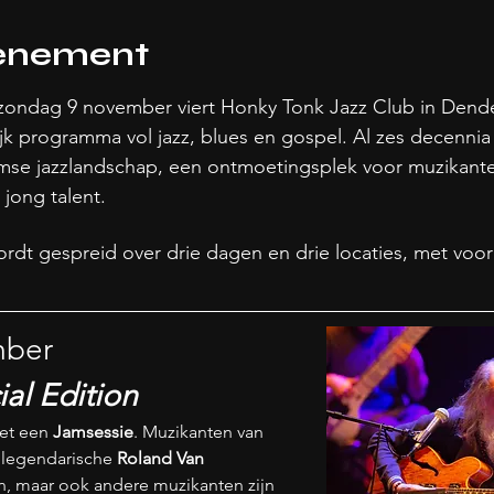
venement
n zondag 9 november viert Honky Tonk Jazz Club in Dend
jk programma vol jazz, blues en gospel. Al zes decennia 
amse jazzlandschap, een ontmoetingsplek voor muzikante
jong talent. 
t gespreid over drie dagen en drie locaties, met voor 
mber
al Edition
et een 
Jamsessie
. Muzikanten van 
 legendarische 
Roland Van 
n, maar ook andere muzikanten zijn 