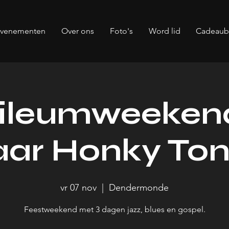
evenementen
Over ons
Foto's
Word lid
Cadeau
ileumweeken
aar Honky To
vr 07 nov
  |  
Dendermonde
Feestweekend met 3 dagen jazz, blues en gospel.