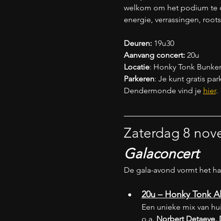
welkom om het podium te de
energie, verrassingen, roots,
Deuren: 
19u30
Aanvang concert: 
20u
Locatie
: Honky Tonk Bunke
Parkeren
: Je kunt gratis p
Dendermonde vind je 
hier
.
Zaterdag 8 no
Galaconcert
De gala-avond vormt het har
20u – Honky Tonk Al
Een unieke mix van hu
o.a. 
Norbert Detaeye, D