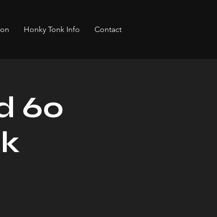
bon
Honky Tonk Info
Contact
d 60
nk