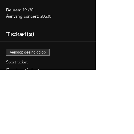
Deuren: 
19u30
Aanvang concert: 
20u30
Ticket(s)
Verkoop geëindigd op
Soort ticket
Bunkerticket
Meer info
Prijs
Van € 10,00 tot € 25,00
Lid
€ 20,00