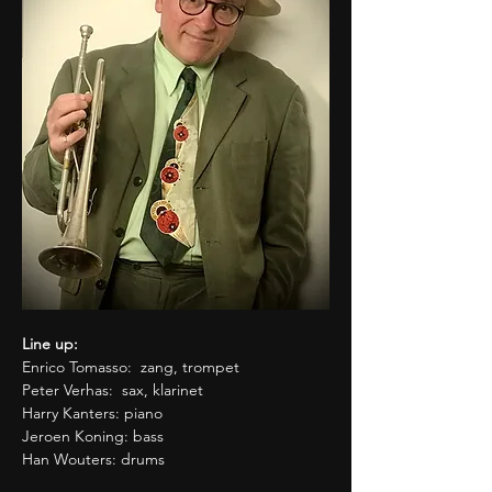
Line up:
Enrico Tomasso:  zang, trompet  
Peter Verhas:  sax, klarinet 
Harry Kanters: piano 
Jeroen Koning: bass
Han Wouters: drums 