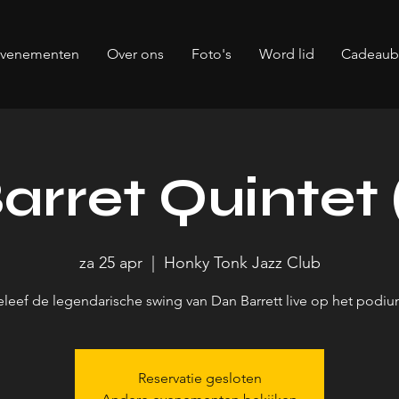
evenementen
Over ons
Foto's
Word lid
Cadeau
arret Quintet 
za 25 apr
  |  
Honky Tonk Jazz Club
eleef de legendarische swing van Dan Barrett live op het podiu
Reservatie gesloten