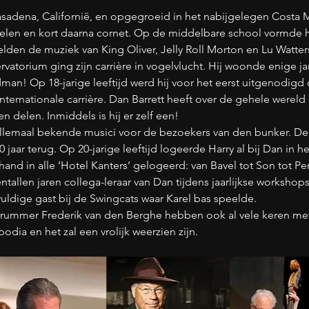
asadena, Californië, en opgegroeid in het nabijgelegen Costa Me
en en kort daarna cornet. Op de middelbare school vormde hij
elden de muziek van King Oliver, Jelly Roll Morton en Lu Watter
rvatorium ging zijn carrière in vogelvlucht. Hij woonde enige j
n! Op 18-jarige leeftijd werd hij voor het eerst uitgenodigd o
 internationale carrière. Dan Barrett heeft over de gehele were
delen. Inmiddels is hij er zelf een!
 allemaal bekende musici voor de bezoekers van den bunker. De 
0 jaar terug. Op 20-jarige leeftijd logeerde Harry al bij Dan in h
and in alle ‘Hotel Kanters’ gelogeerd: van Bavel tot Son tot Pe
ientallen jaren collega-leraar van Dan tijdens jaarlijkse worksho
ldige gast bij de Swingcats waar Karel bas speelde.
n drummer Frederik van den Berghe hebben ook al vele keren 
odia en het zal een vrolijk weerzien zijn.