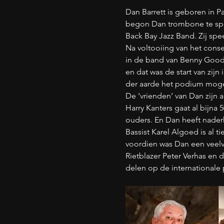
Dan Barrett is geboren in P
begon Dan trombone te spel
Back Bay Jazz Band. Zij spe
Na voltooiing van het conse
in de band van Benny Goodma
en dat was de start van zijn
der aarde het podium mogen 
De ‘vrienden’ van Dan zijn
Harry Kanters gaat al bijna 5
ouders. En Dan heeft naderh
Bassist Karel Algoed is al t
voordien was Dan een veelvu
Rietblazer Peter Verhas e
delen op de internationale p