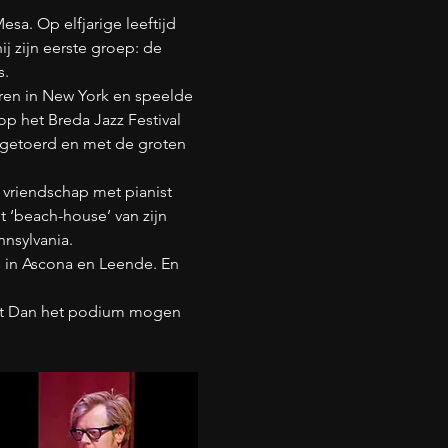
sa. Op elfjarige leeftijd 
 zijn eerste groep: de 
s.
aren in New York en speelde 
p het Breda Jazz Festival 
ld getoerd en met de groten 
vriendschap met pianist 
et ‘beach-house’ van zijn 
nnsylvania.
ps in Ascona en Leende. En 
met Dan het podium mogen 