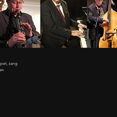
pet, zang
sax