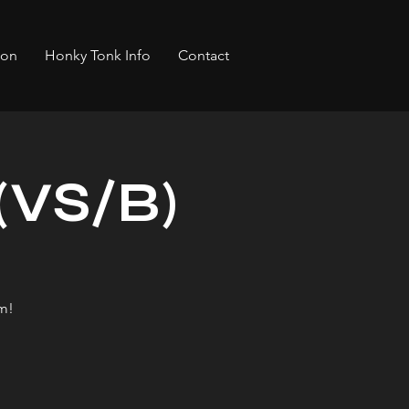
bon
Honky Tonk Info
Contact
(VS/B)
m!